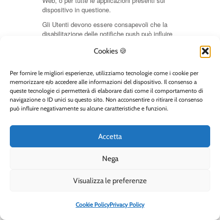
Web, o per tutte le applicazioni presenti sul
dispositivo in questione.
Gli Utenti devono essere consapevoli che la
disabilitazione delle notifiche push può influire
negativamente sull'utilizzo di questo Sito Web.
Cookies 🍪​
Oltre alle impostazioni applicabili del dispositivo,
l'Utente può anche avvalersi dei diritti descritti nella
Per fornire le migliori esperienze, utilizziamo tecnologie come i cookie per
relativa sezione della presente privacy policy.
memorizzare e/o accedere alle informazioni del dispositivo. Il consenso a
queste tecnologie ci permetterà di elaborare dati come il comportamento di
Processi decisionali automatizzati
navigazione o ID unici su questo sito. Non acconsentire o ritirare il consenso
Quando una decisione che può produrre effetti giuridici
può influire negativamente su alcune caratteristiche e funzioni.
per l’Utente o può incidere in modo analogamente
significativo sulla sua persona è presa
esclusivamente con strumenti tecnologici e senza
Accetta
intervento umano, si ha un processo decisionale
automatizzato.
Nega
Nell’ambito delle finalità descritte in questo
documento, questo Sito Web potrebbe utilizzare i Dati
Visualizza le preferenze
Personali dell’Utente per prendere decisioni basate
completamente o parzialmente su processi
automatizzati. Questo Sito Web ricorre a processi
Cookie Policy
Privacy Policy
decisionali automatizzati nella misura in cui sia
necessario per concludere o eseguire un contratto tra